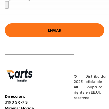
ENVIAR
©
Distribuidor
2023
oficial de
All
Shop&Roll
rights
en EE.UU
Dirección
:
reserved.
3190 SR -7 S
Miramar Florida