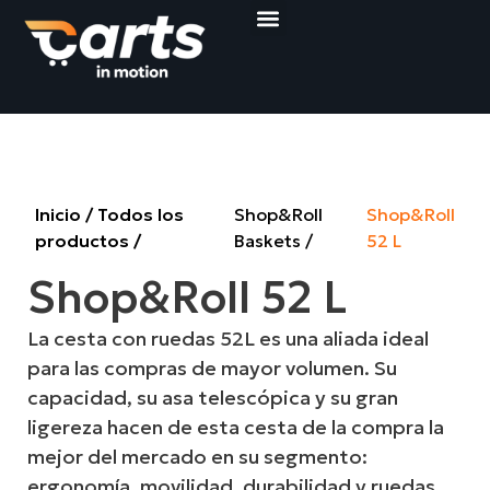
Compact Loop Carts
Shop&Roll Baskets
Pedir presupuesto
Inicio
/
Todos los
Shop&Roll
Shop&Roll
productos
/
Baskets
52 L
Shop&Roll 52 L
La cesta con ruedas 52L es una aliada ideal
para las compras de mayor volumen. Su
capacidad, su asa telescópica y su gran
ligereza hacen de esta cesta de la compra la
mejor del mercado en su segmento:
ergonomía, movilidad, durabilidad y ruedas